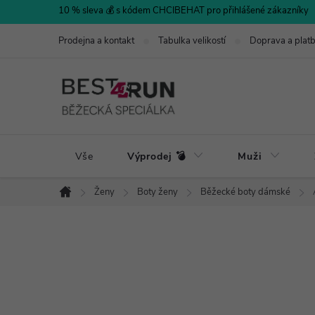
Přejít
10 % sleva 💰 s kódem CHCIBEHAT pro přihlášené zákazníky
na
Prodejna a kontakt
Tabulka velikostí
Doprava a plat
obsah
Vše
Výprodej 💣
Muži
Ženy
Boty ženy
Běžecké boty dámské
Domů