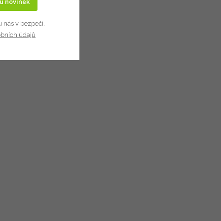
ru novinek
u nás v bezpečí.
obních údajů