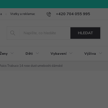
+420 704 055 995
ba
Vratky a reklamace
HLEDAT
Ženy
Děti
Vybavení
Výživa
Asics Trabuco 14 rose dust umeboshi dámské