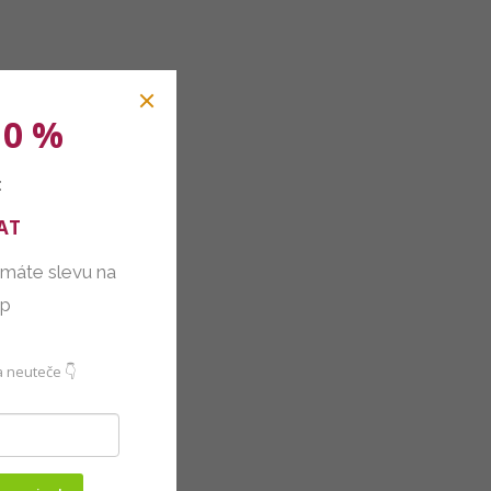
10 %
:
AT
 máte slevu na
up
 neuteče 👇