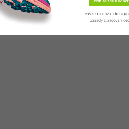
Přihlásit se k odbě
Vaše e-mailová adresa je 
Zásady zpracování os