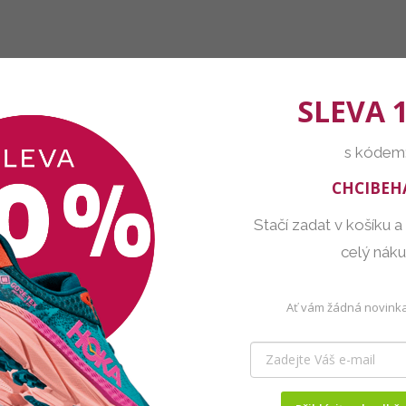
SLEVA 
s kódem
CHCIBEH
Stačí zadat v košíku a
celý nák
Ať vám žádná novinka