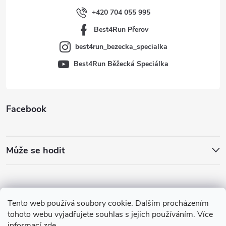
í
+420 704 055 995
Best4Run Přerov
best4run_bezecka_specialka
Best4Run Běžecká Speciálka
Facebook
Může se hodit
Tento web používá soubory cookie. Dalším procházením
tohoto webu vyjadřujete souhlas s jejich používáním. Více
informací
zde
.