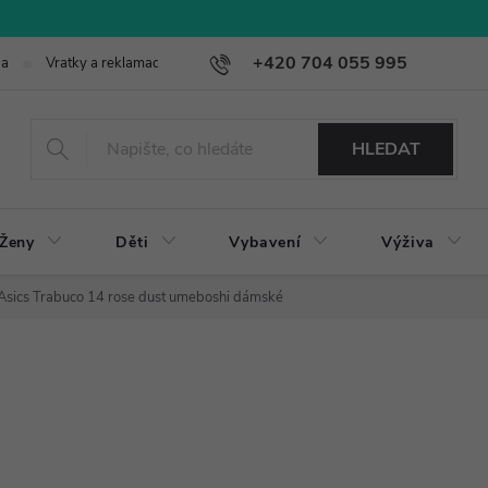
+420 704 055 995
ba
Vratky a reklamace
HLEDAT
Ženy
Děti
Vybavení
Výživa
Asics Trabuco 14 rose dust umeboshi dámské