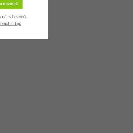
ru novinek
u nás v bezpečí.
obních údajů