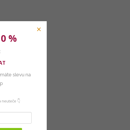
10 %
:
AT
 máte slevu na
up
 neuteče 👇