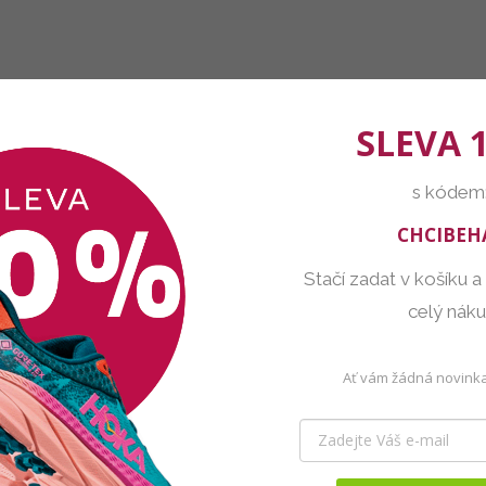
SLEVA 
s kódem
CHCIBEH
Stačí zadat v košíku a
celý nák
Ať vám žádná novinka