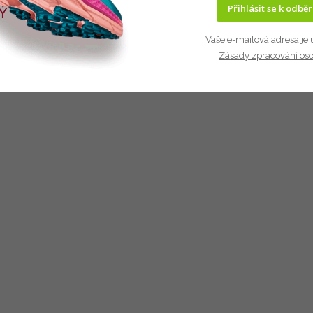
Přihlásit se k odbě
Vaše e-mailová adresa je 
Zásady zpracování os