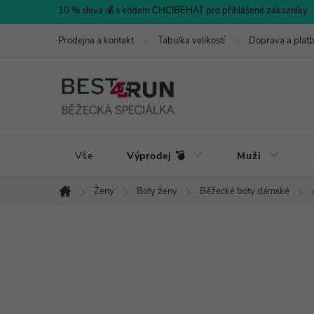
Přejít
10 % sleva 💰 s kódem CHCIBEHAT pro přihlášené zákazníky
na
Prodejna a kontakt
Tabulka velikostí
Doprava a plat
obsah
Vše
Výprodej 💣
Muži
Ženy
Boty ženy
Běžecké boty dámské
Domů