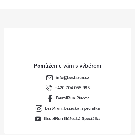
Z
á
p
a
t
info
@
best4run.cz
í
+420 704 055 995
Best4Run Přerov
best4run_bezecka_specialka
Best4Run Běžecká Speciálka