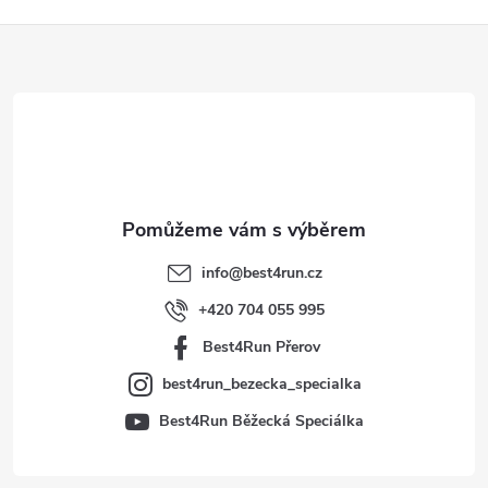
Z
á
p
a
t
info
@
best4run.cz
í
+420 704 055 995
Best4Run Přerov
best4run_bezecka_specialka
Best4Run Běžecká Speciálka