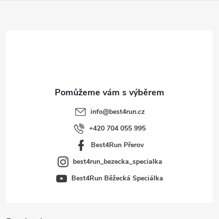
Z
á
p
a
t
info
@
best4run.cz
í
+420 704 055 995
Best4Run Přerov
best4run_bezecka_specialka
Best4Run Běžecká Speciálka