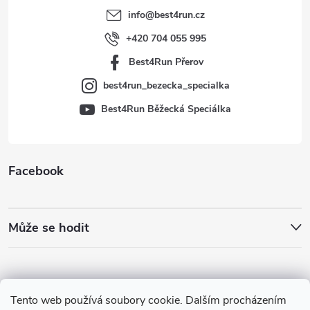
t
info
@
best4run.cz
í
+420 704 055 995
Best4Run Přerov
best4run_bezecka_specialka
Best4Run Běžecká Speciálka
Facebook
Může se hodit
Tento web používá soubory cookie. Dalším procházením