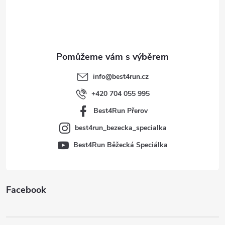
p
a
t
info
@
best4run.cz
í
+420 704 055 995
Best4Run Přerov
best4run_bezecka_specialka
Best4Run Běžecká Speciálka
Facebook