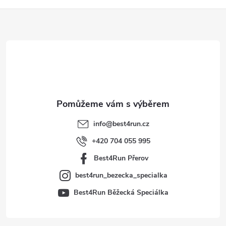
Z
á
p
a
t
info
@
best4run.cz
í
+420 704 055 995
Best4Run Přerov
best4run_bezecka_specialka
Best4Run Běžecká Speciálka