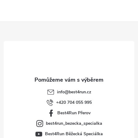
Z
á
p
a
t
info
@
best4run.cz
í
+420 704 055 995
Best4Run Přerov
best4run_bezecka_specialka
Best4Run Běžecká Speciálka