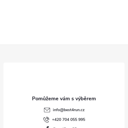
Z
á
p
a
t
info
@
best4run.cz
í
+420 704 055 995