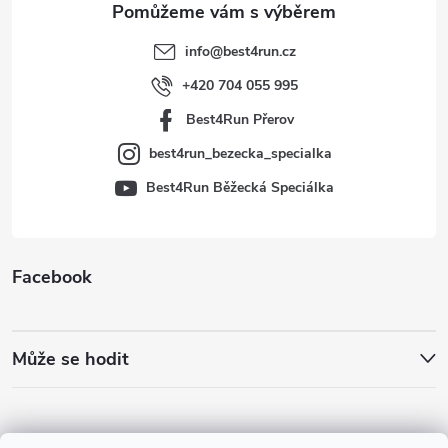
t
info
@
best4run.cz
í
+420 704 055 995
Best4Run Přerov
best4run_bezecka_specialka
Best4Run Běžecká Speciálka
Facebook
Může se hodit