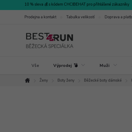
Přejít
10 % sleva 💰 s kódem CHCIBEHAT pro přihlášené zákazníky
na
Prodejna a kontakt
Tabulka velikostí
Doprava a plat
obsah
Vše
Výprodej 💣
Muži
Ženy
Boty ženy
Běžecké boty dámské
Domů