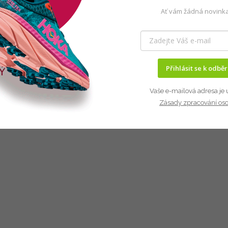
Ať vám žádná novinka
Přihlásit se k odbě
Vaše e-mailová adresa je 
Zásady zpracování os