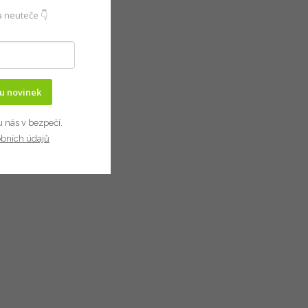
 neuteče 👇
ru novinek
u nás v bezpečí.
obních údajů