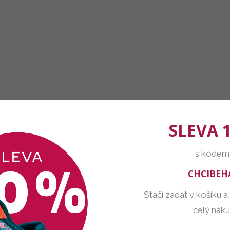
SLEVA 
s kódem
CHCIBEH
Stačí zadat v košíku a
celý nák