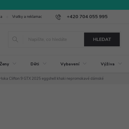
+420 704 055 995
ba
Vratky a reklamace
HLEDAT
Ženy
Děti
Vybavení
Výživa
Hoka Clifton 9 GTX 2025 eggshell khaki nepromokavé dámské