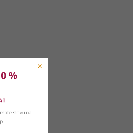
10 %
:
AT
 máte slevu na
up