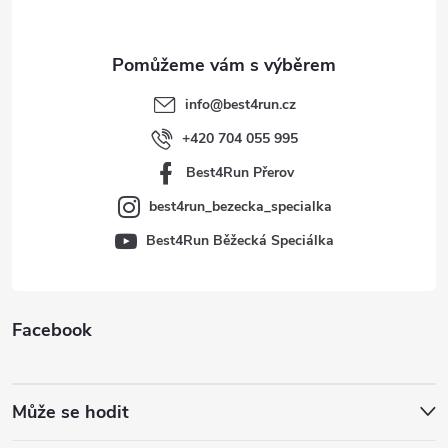
a
t
info
@
best4run.cz
í
+420 704 055 995
Best4Run Přerov
best4run_bezecka_specialka
Best4Run Běžecká Speciálka
Facebook
Může se hodit