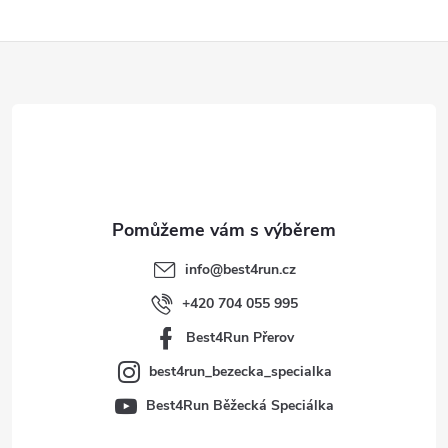
Z
á
p
a
t
info
@
best4run.cz
í
+420 704 055 995
Best4Run Přerov
best4run_bezecka_specialka
Best4Run Běžecká Speciálka