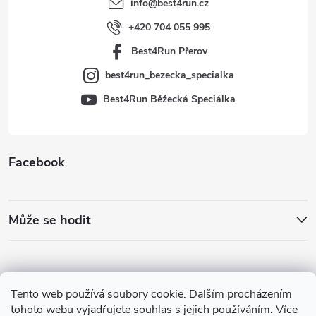
info
@
best4run.cz
í
+420 704 055 995
Best4Run Přerov
best4run_bezecka_specialka
Best4Run Běžecká Speciálka
Facebook
Může se hodit
Tento web používá soubory cookie. Dalším procházením
tohoto webu vyjadřujete souhlas s jejich používáním. Více