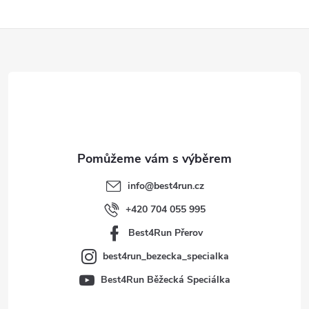
Z
á
p
a
t
info
@
best4run.cz
í
+420 704 055 995
Best4Run Přerov
best4run_bezecka_specialka
Best4Run Běžecká Speciálka