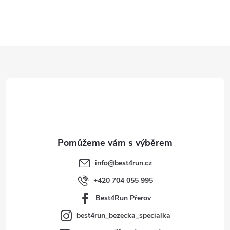
Z
á
p
a
t
info
@
best4run.cz
í
+420 704 055 995
Best4Run Přerov
best4run_bezecka_specialka