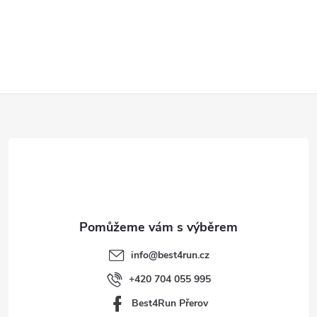
Z
á
p
a
t
info
@
best4run.cz
í
+420 704 055 995
Best4Run Přerov