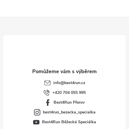
Z
á
p
a
t
info
@
best4run.cz
í
+420 704 055 995
Best4Run Přerov
best4run_bezecka_specialka
Best4Run Běžecká Speciálka