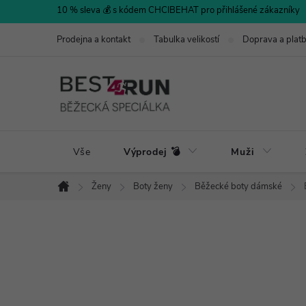
Přejít
10 % sleva 💰 s kódem CHCIBEHAT pro přihlášené zákazníky
na
Prodejna a kontakt
Tabulka velikostí
Doprava a plat
obsah
Vše
Výprodej 💣
Muži
Ženy
Boty ženy
Běžecké boty dámské
Domů