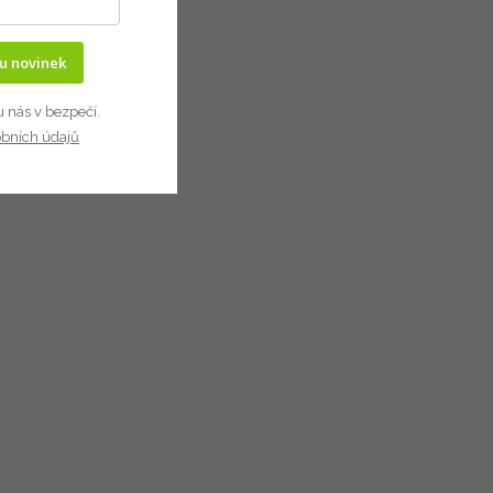
ru novinek
u nás v bezpečí.
obních údajů