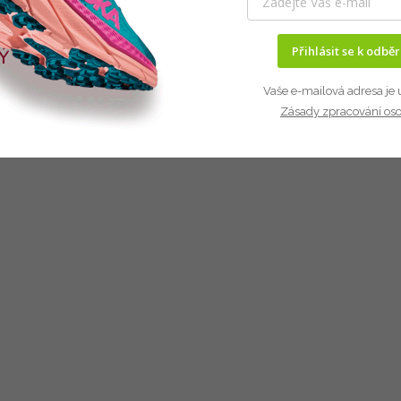
Přihlásit se k odbě
Vaše e-mailová adresa je 
Zásady zpracování os