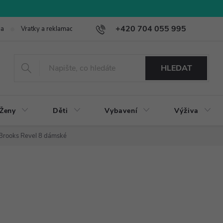
+420 704 055 995
ba
Vratky a reklamace
HLEDAT
Ženy
Děti
Vybavení
Výživa
Brooks Revel 8 dámské