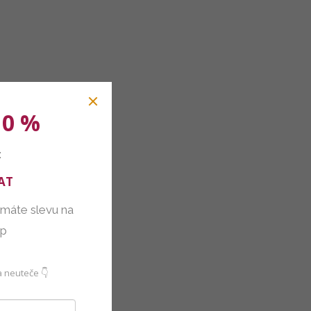
10 %
:
AT
 máte slevu na
up
 neuteče 👇