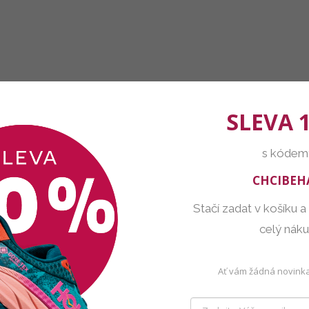
SLEVA 
s kódem
CHCIBEH
Stačí zadat v košíku a
celý nák
Ať vám žádná novinka