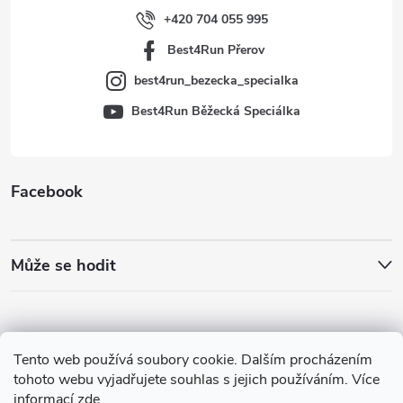
í
+420 704 055 995
Best4Run Přerov
best4run_bezecka_specialka
Best4Run Běžecká Speciálka
Facebook
Může se hodit
Tento web používá soubory cookie. Dalším procházením
tohoto webu vyjadřujete souhlas s jejich používáním. Více
informací
zde
.