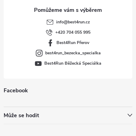
a
t
info
@
best4run.cz
í
+420 704 055 995
Best4Run Přerov
best4run_bezecka_specialka
Best4Run Běžecká Speciálka
Facebook
Může se hodit