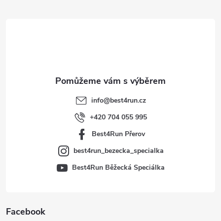
á
p
a
t
info
@
best4run.cz
í
+420 704 055 995
Best4Run Přerov
best4run_bezecka_specialka
Best4Run Běžecká Speciálka
Facebook