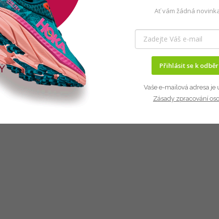
Ať vám žádná novinka
Přihlásit se k odbě
Vaše e-mailová adresa je 
Zásady zpracování os