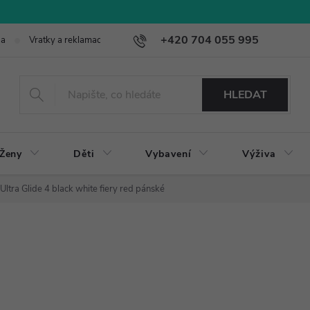
+420 704 055 995
ba
Vratky a reklamace
HLEDAT
Ženy
Děti
Vybavení
Výživa
ltra Glide 4 black white fiery red pánské