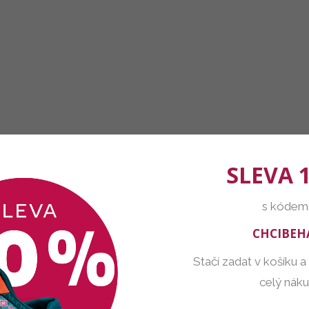
SLEVA 
s kódem
CHCIBEH
Stačí zadat v košíku a
celý nák