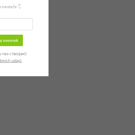
 neuteče 👇
ru novinek
u nás v bezpečí.
obních údajů