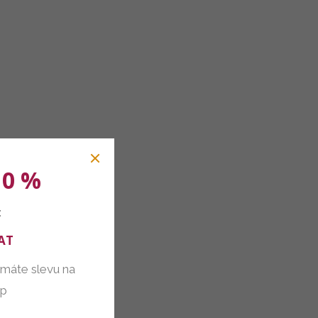
10 %
:
AT
 máte slevu na
up