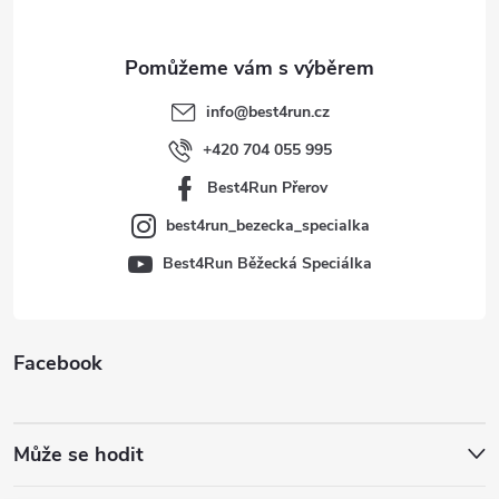
a
t
info
@
best4run.cz
í
+420 704 055 995
Best4Run Přerov
best4run_bezecka_specialka
Best4Run Běžecká Speciálka
Facebook
Může se hodit