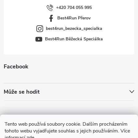
í
+420 704 055 995
Best4Run Přerov
best4run_bezecka_specialka
Best4Run Běžecká Speciálka
Facebook
Může se hodit
Tento web používá soubory cookie. Dalším procházením
tohoto webu vyjadřujete souhlas s jejich používáním. Více
informací
zde
.