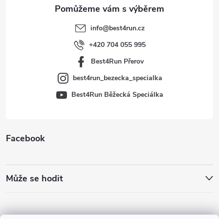
a
t
info
@
best4run.cz
í
+420 704 055 995
Best4Run Přerov
best4run_bezecka_specialka
Best4Run Běžecká Speciálka
Facebook
Může se hodit