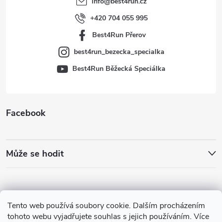
info
@
best4run.cz
í
+420 704 055 995
Best4Run Přerov
best4run_bezecka_specialka
Best4Run Běžecká Speciálka
Facebook
Může se hodit
Tento web používá soubory cookie. Dalším procházením
tohoto webu vyjadřujete souhlas s jejich používáním. Více