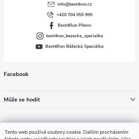
t
info
@
best4run.cz
í
+420 704 055 995
Best4Run Přerov
best4run_bezecka_specialka
Best4Run Běžecká Speciálka
Facebook
Může se hodit
Tento web používá soubory cookie. Dalším procházením