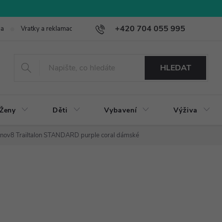
+420 704 055 995
ba
Vratky a reklamace
HLEDAT
Ženy
Děti
Vybavení
Výživa
Inov8 Trailtalon STANDARD purple coral dámské