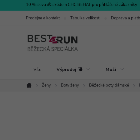
Přejít
10 % sleva 💰 s kódem CHCIBEHAT pro přihlášené zákazníky
na
Prodejna a kontakt
Tabulka velikostí
Doprava a plat
obsah
Vše
Výprodej 💣
Muži
Ženy
Boty ženy
Běžecké boty dámské
Domů