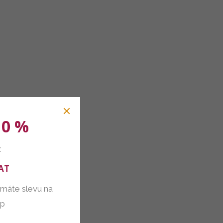
10 %
:
AT
 máte slevu na
up