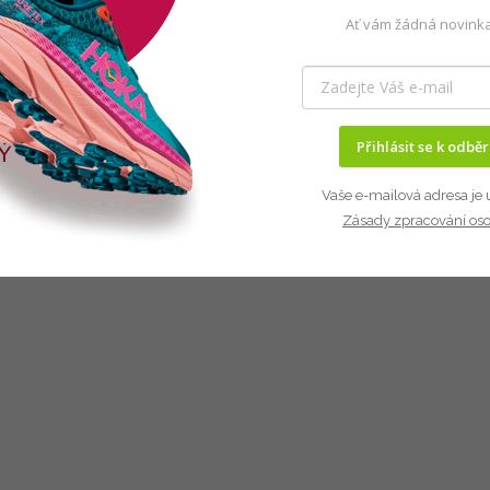
Ať vám žádná novinka
Přihlásit se k odbě
Vaše e-mailová adresa je 
Zásady zpracování os