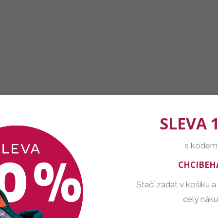
SLEVA 
s kódem
CHCIBEH
Stačí zadat v košíku a
celý nák