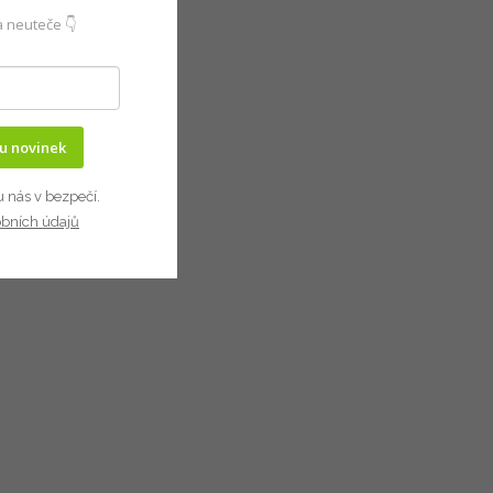
 neuteče 👇
ru novinek
u nás v bezpečí.
obních údajů