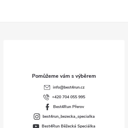
Z
á
p
a
t
info
@
best4run.cz
í
+420 704 055 995
Best4Run Přerov
best4run_bezecka_specialka
Best4Run Běžecká Speciálka