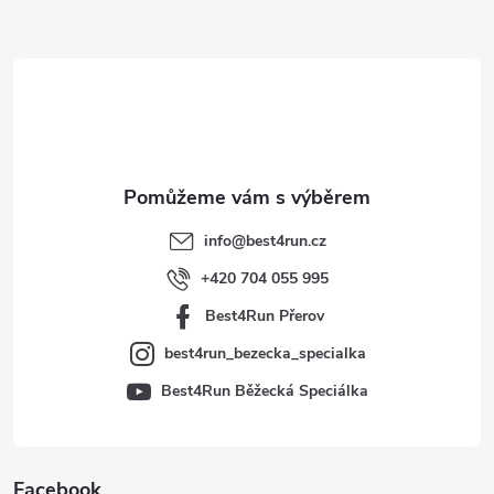
Z
á
p
a
t
info
@
best4run.cz
í
+420 704 055 995
Best4Run Přerov
best4run_bezecka_specialka
Best4Run Běžecká Speciálka
Facebook