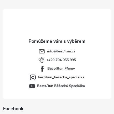
á
p
a
t
info
@
best4run.cz
í
+420 704 055 995
Best4Run Přerov
best4run_bezecka_specialka
Best4Run Běžecká Speciálka
Facebook