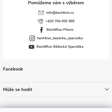
t
info
@
best4run.cz
í
+420 704 055 995
Best4Run Přerov
best4run_bezecka_specialka
Best4Run Běžecká Speciálka
Facebook
Může se hodit