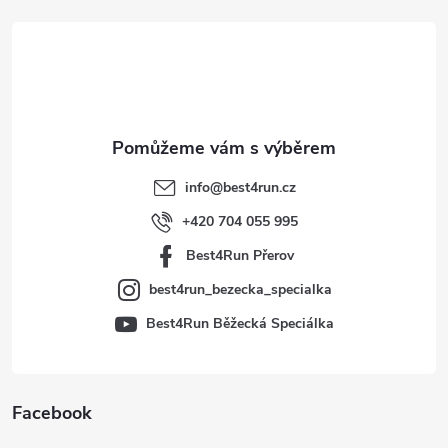
á
p
a
t
info
@
best4run.cz
í
+420 704 055 995
Best4Run Přerov
best4run_bezecka_specialka
Best4Run Běžecká Speciálka
Facebook