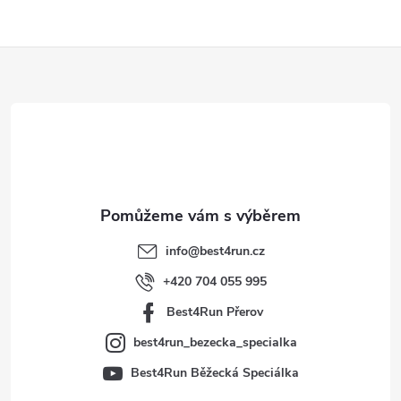
Z
á
p
a
t
info
@
best4run.cz
í
+420 704 055 995
Best4Run Přerov
best4run_bezecka_specialka
Best4Run Běžecká Speciálka