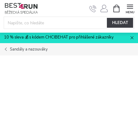
Přejít
NÁKUPNÍ
KOŠÍK
na
obsah
HLEDAT
10 % sleva 💰 s kódem CHCIBEHAT pro přihlášené zákazníky
Sandály a nazouváky