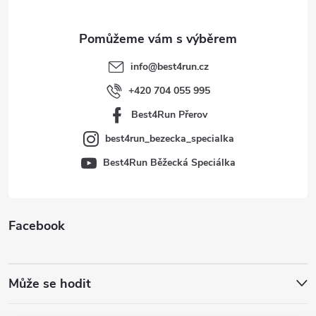
a
t
info
@
best4run.cz
í
+420 704 055 995
Best4Run Přerov
best4run_bezecka_specialka
Best4Run Běžecká Speciálka
Facebook
Může se hodit