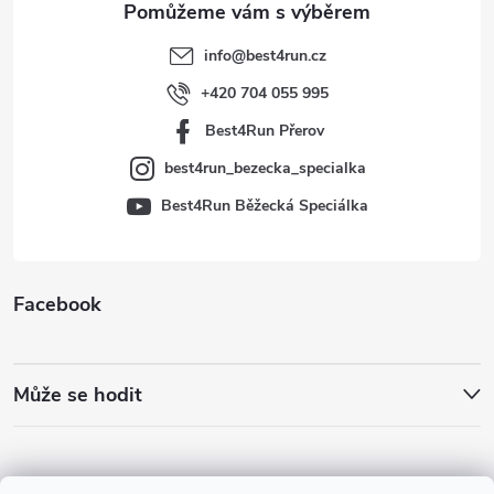
t
info
@
best4run.cz
í
+420 704 055 995
Best4Run Přerov
best4run_bezecka_specialka
Best4Run Běžecká Speciálka
Facebook
Může se hodit