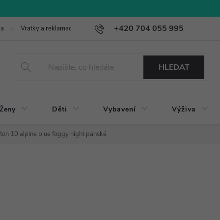
+420 704 055 995
ba
Vratky a reklamace
HLEDAT
Ženy
Děti
Vybavení
Výživa
ton 10 alpine blue foggy night pánské