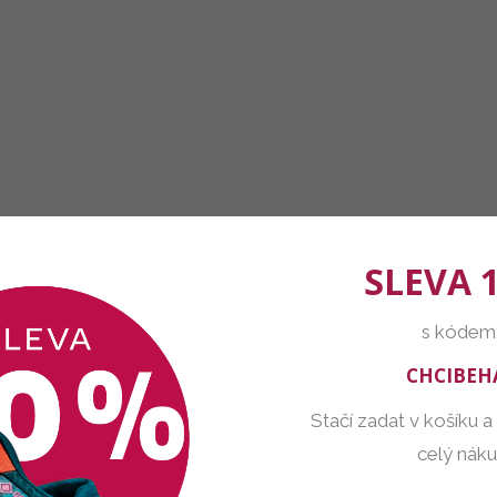
SLEVA 
s kódem
CHCIBEH
Stačí zadat v košíku a
celý nák