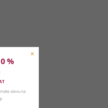
10 %
:
AT
 máte slevu na
up