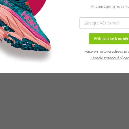
Ať vám žádná novinka
Přihlásit se k odbě
Vaše e-mailová adresa je 
Zásady zpracování os