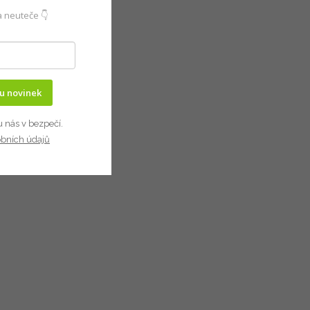
 neuteče 👇
ru novinek
u nás v bezpečí.
obních údajů