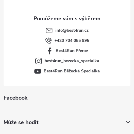
a
t
info
@
best4run.cz
í
+420 704 055 995
Best4Run Přerov
best4run_bezecka_specialka
Best4Run Běžecká Speciálka
Facebook
Může se hodit