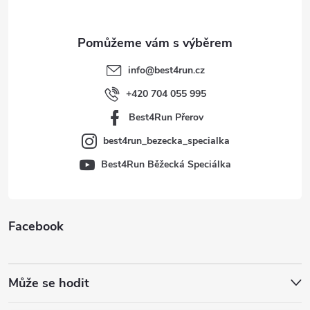
a
t
info
@
best4run.cz
í
+420 704 055 995
Best4Run Přerov
best4run_bezecka_specialka
Best4Run Běžecká Speciálka
Facebook
Může se hodit