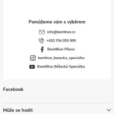
p
a
t
info
@
best4run.cz
í
+420 704 055 995
Best4Run Přerov
best4run_bezecka_specialka
Best4Run Běžecká Speciálka
Facebook
Může se hodit