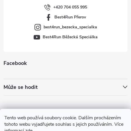
í
+420 704 055 995
Best4Run Přerov
best4run_bezecka_specialka
Best4Run Běžecká Speciálka
Facebook
Může se hodit
Tento web používá soubory cookie. Dalším procházením
tohoto webu vyjadřujete souhlas s jejich používáním. Více
informací
zde
.