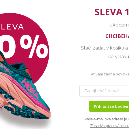
SLEVA 
s kódem
CHCIBEH
Stačí zadat v košíku a
celý nák
Ať vám žádná novinka
Přihlásit se k odbě
Vaše e-mailová adresa je 
Zásady zpracování os