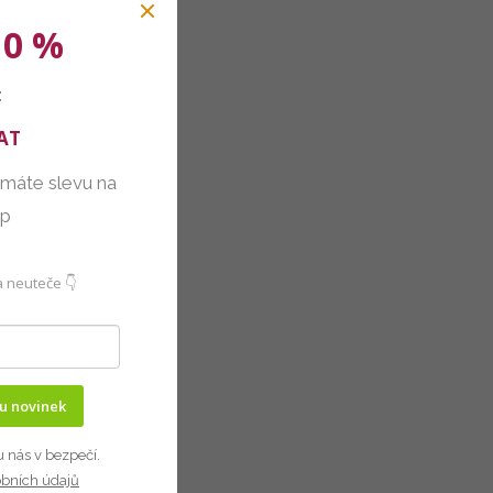
10 %
:
AT
 máte slevu na
up
 neuteče 👇
ru novinek
u nás v bezpečí.
obních údajů