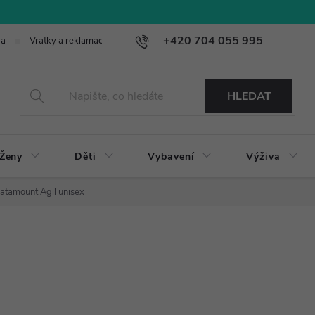
+420 704 055 995
ba
Vratky a reklamace
HLEDAT
Ženy
Děti
Vybavení
Výživa
atamount Agil unisex