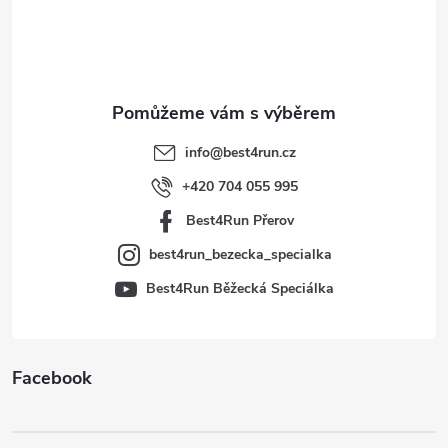
p
a
t
info
@
best4run.cz
í
+420 704 055 995
Best4Run Přerov
best4run_bezecka_specialka
Best4Run Běžecká Speciálka
Facebook