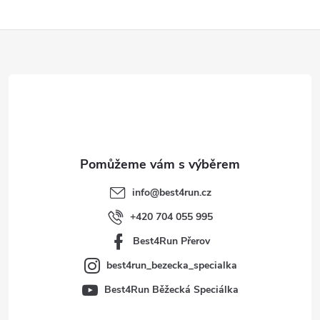
Z
á
p
a
t
info
@
best4run.cz
í
+420 704 055 995
Best4Run Přerov
best4run_bezecka_specialka
Best4Run Běžecká Speciálka