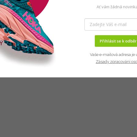
Ať vám žádná novinka
Přihlásit se k odbě
Vaše e-mailová adresa je 
Zásady zpracování os