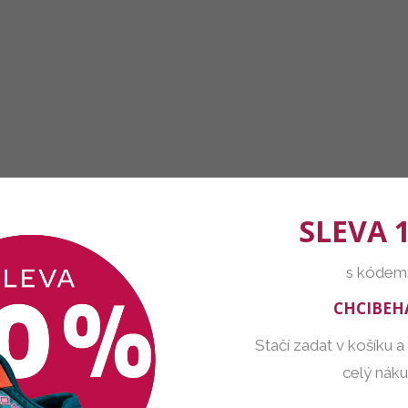
SLEVA 
s kódem
CHCIBEH
Stačí zadat v košíku a
celý nák