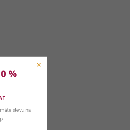
10 %
:
AT
 máte slevu na
up