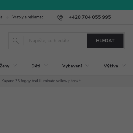
+420 704 055 995
ba
Vratky a reklamace
HLEDAT
Ženy
Děti
Vybavení
Výživa
l-Kayano 33 foggy teal illuminate yellow pánské