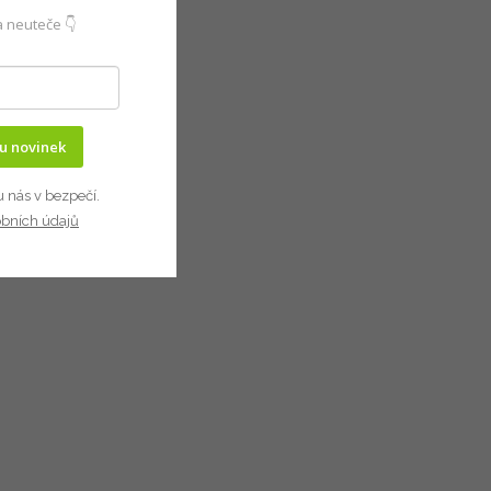
 neuteče 👇
ru novinek
u nás v bezpečí.
obních údajů