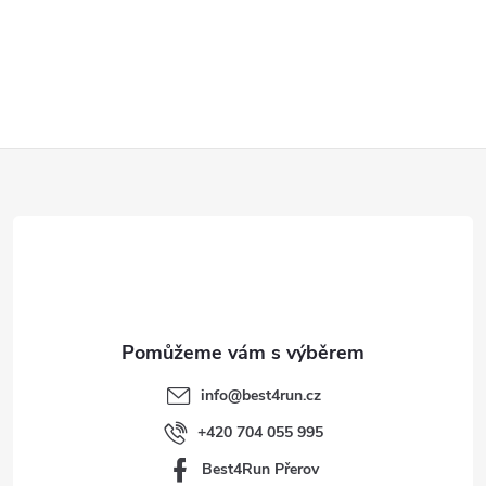
Z
á
p
a
t
info
@
best4run.cz
í
+420 704 055 995
Best4Run Přerov