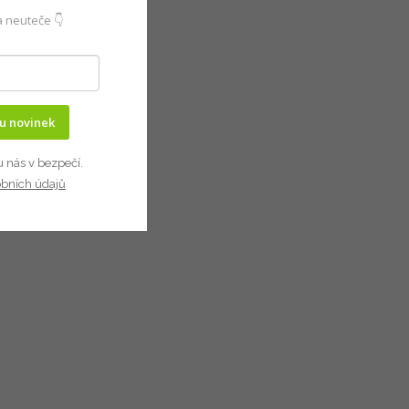
 neuteče 👇
ru novinek
u nás v bezpečí.
obních údajů