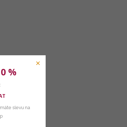
10 %
:
AT
 máte slevu na
up