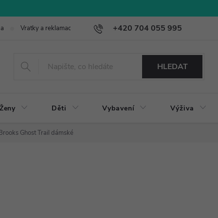
+420 704 055 995
ba
Vratky a reklamace
HLEDAT
Ženy
Děti
Vybavení
Výživa
Brooks Ghost Trail dámské