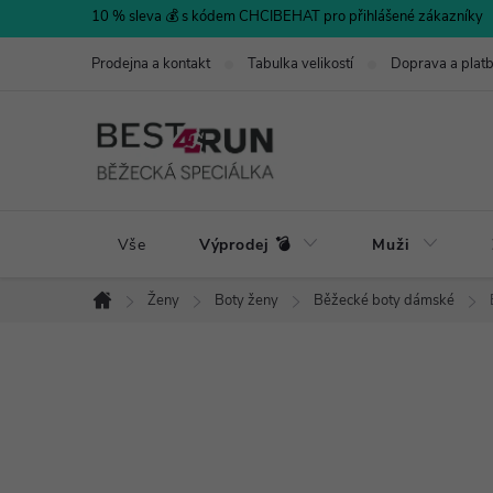
Přejít
10 % sleva 💰 s kódem CHCIBEHAT pro přihlášené zákazníky
na
Prodejna a kontakt
Tabulka velikostí
Doprava a plat
obsah
Vše
Výprodej 💣
Muži
Ženy
Boty ženy
Běžecké boty dámské
Domů