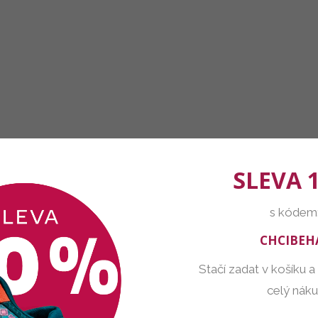
SLEVA 
s kódem
CHCIBEH
Stačí zadat v košíku a
celý nák