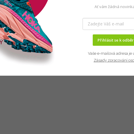
Ať vám žádná novinka
Přihlásit se k odbě
Vaše e-mailová adresa je 
Zásady zpracování os